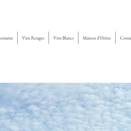
omaine
Vins Rouges
Vins Blancs
Maison d'Hôtes
Conta