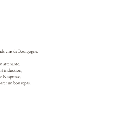
nds vins de Bourgogne.
in attenante.
s à induction,
ne Nespresso,
parer
un bon repas.