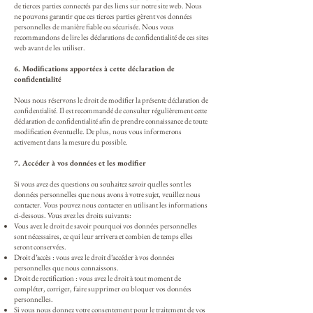
de tierces parties connectés par des liens sur notre site web. Nous
ne pouvons garantir que ces tierces parties gèrent vos données
personnelles de manière fiable ou sécurisée. Nous vous
recommandons de lire les déclarations de confidentialité de ces sites
web avant de les utiliser.
6. Modifications apportées à cette déclaration de
confidentialité
Nous nous réservons le droit de modifier la présente déclaration de
confidentialité. Il est recommandé de consulter régulièrement cette
déclaration de confidentialité afin de prendre connaissance de toute
modification éventuelle. De plus, nous vous informerons
activement dans la mesure du possible.
7. Accéder à vos données et les modifier
Si vous avez des questions ou souhaitez savoir quelles sont les
données personnelles que nous avons à votre sujet, veuillez nous
contacter. Vous pouvez nous contacter en utilisant les informations
ci-dessous. Vous avez les droits suivants:
Vous avez le droit de savoir pourquoi vos données personnelles
sont nécessaires, ce qui leur arrivera et combien de temps elles
seront conservées.
Droit d’accès : vous avez le droit d’accéder à vos données
personnelles que nous connaissons.
Droit de rectification : vous avez le droit à tout moment de
compléter, corriger, faire supprimer ou bloquer vos données
personnelles.
Si vous nous donnez votre consentement pour le traitement de vos