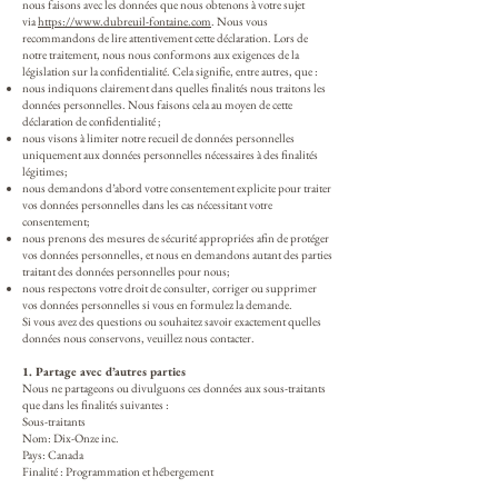
nous faisons avec les données que nous obtenons à votre sujet
via
https://www.dubreuil-fontaine.com
. Nous vous
recommandons de lire attentivement cette déclaration. Lors de
notre traitement, nous nous conformons aux exigences de la
législation sur la confidentialité. Cela signifie, entre autres, que :
nous indiquons clairement dans quelles finalités nous traitons les
données personnelles. Nous faisons cela au moyen de cette
déclaration de confidentialité ;
nous visons à limiter notre recueil de données personnelles
uniquement aux données personnelles nécessaires à des finalités
légitimes;
nous demandons d’abord votre consentement explicite pour traiter
vos données personnelles dans les cas nécessitant votre
consentement;
nous prenons des mesures de sécurité appropriées afin de protéger
vos données personnelles, et nous en demandons autant des parties
traitant des données personnelles pour nous;
nous respectons votre droit de consulter, corriger ou supprimer
vos données personnelles si vous en formulez la demande.
Si vous avez des questions ou souhaitez savoir exactement quelles
données nous conservons, veuillez nous contacter.
1. Partage avec d’autres parties
Nous ne partageons ou divulguons ces données aux sous-traitants
que dans les finalités suivantes :
Sous-traitants
Nom: Dix-Onze inc.
Pays: Canada
Finalité : Programmation et hébergement