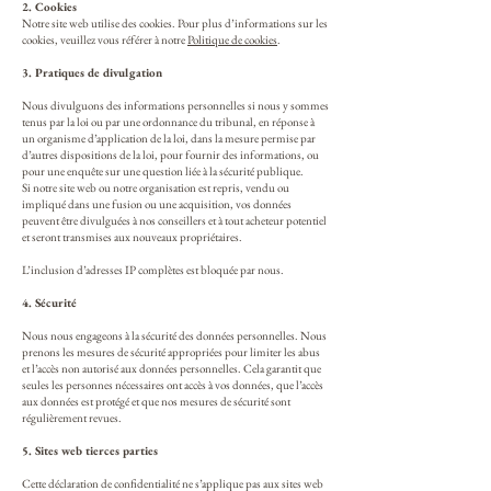
2. Cookies
Notre site web utilise des cookies. Pour plus d’informations sur les
cookies, veuillez vous référer à notre
Politique de cookies
.
3. Pratiques de divulgation
Nous divulguons des informations personnelles si nous y sommes
tenus par la loi ou par une ordonnance du tribunal, en réponse à
un organisme d’application de la loi, dans la mesure permise par
d’autres dispositions de la loi, pour fournir des informations, ou
pour une enquête sur une question liée à la sécurité publique.
Si notre site web ou notre organisation est repris, vendu ou
impliqué dans une fusion ou une acquisition, vos données
peuvent être divulguées à nos conseillers et à tout acheteur potentiel
et seront transmises aux nouveaux propriétaires.
L’inclusion d’adresses IP complètes est bloquée par nous.
4. Sécurité
Nous nous engageons à la sécurité des données personnelles. Nous
prenons les mesures de sécurité appropriées pour limiter les abus
et l’accès non autorisé aux données personnelles. Cela garantit que
seules les personnes nécessaires ont accès à vos données, que l’accès
aux données est protégé et que nos mesures de sécurité sont
régulièrement revues.
5. Sites web tierces parties
Cette déclaration de confidentialité ne s’applique pas aux sites web