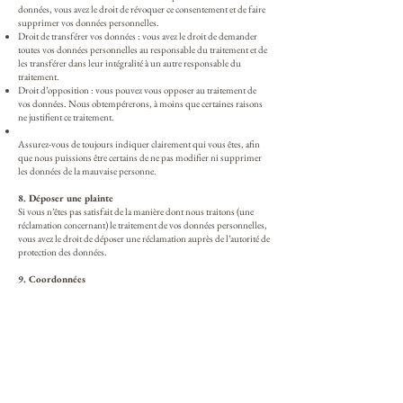
données, vous avez le droit de révoquer ce consentement et de faire
supprimer vos données personnelles.
Droit de transférer vos données : vous avez le droit de demander
toutes vos données personnelles au responsable du traitement et de
les transférer dans leur intégralité à un autre responsable du
traitement.
Droit d’opposition : vous pouvez vous opposer au traitement de
vos données. Nous obtempérerons, à moins que certaines raisons
ne justifient ce traitement.
Assurez-vous de toujours indiquer clairement qui vous êtes, afin
que nous puissions être certains de ne pas modifier ni supprimer
les données de la mauvaise personne.
8. Déposer une plainte
Si vous n’êtes pas satisfait de la manière dont nous traitons (une
réclamation concernant) le traitement de vos données personnelles,
vous avez le droit de déposer une réclamation auprès de l’autorité de
protection des données.
9. Coordonnées
Domaine Dubreuil-Fontaine
18 Rue Rameau Lamarosse, 21420 PERNAND-VERGELESSES
France
Site web :
https://www.dubreuil-fontaine.com
E-mail : domaine@dubreuil-fontaine.com
Numéro de téléphone : 0380215543