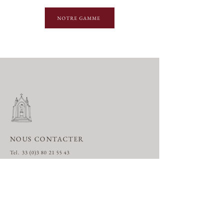
NOTRE GAMME
NOUS CONTACTER
Tel.
33 (0)3 80 21 55 43
domaine@dubreuil-fontaine.com
18 Rue Rameau-Lamarosse
21420 PERNAND-VERGELESSES
(Côte d’Or) FRANCE